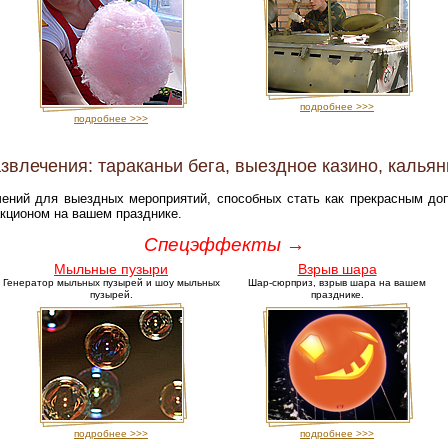
подробнее >>>
подробнее >>>
влечения: тараканьи бега, выездное казино, калья
чений для выездных мероприятий, способных стать как прекрасным до
акционом на вашем празднике.
Спецэффекты →
Мыльные пузыри
Взрыв шара
Генератор мыльных пузырей и шоу мыльных
Шар-сюрприз, взрыв шара на вашем
пузырей.
празднике.
подробнее >>>
подробнее >>>