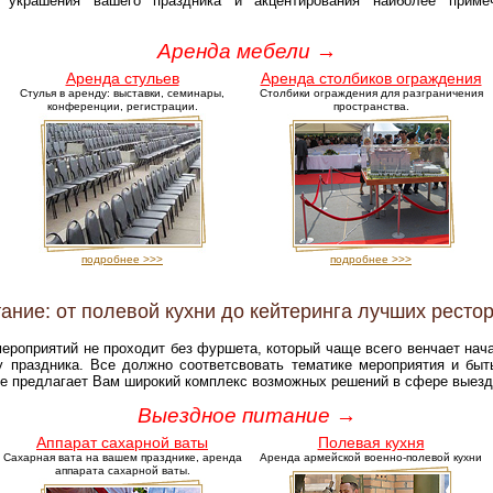
украшения вашего праздника и акцентирования наиболее примеч
Аренда мебели →
Аренда стульев
Аренда столбиков ограждения
Стулья в аренду: выставки, семинары,
Столбики ограждения для разграничения
конференции, регистрации.
пространства.
подробнее >>>
подробнее >>>
ание: от полевой кухни до кейтеринга лучших ресто
ероприятий не проходит без фуршета, который чаще всего венчает нач
праздника. Все должно соответсвовать тематике мероприятия и быт
ce предлагает Вам широкий комплекс возможных решений в сфере выезд
Выездное питание →
Аппарат сахарной ваты
Полевая кухня
Сахарная вата на вашем празднике, аренда
Аренда армейской военно-полевой кухни
аппарата сахарной ваты.