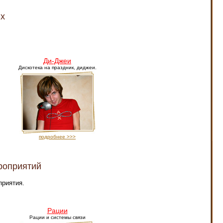
х
Ди-Джеи
Дискотека на праздник, диджеи.
подробнее >>>
роприятий
приятия.
Рации
Рации и системы связи