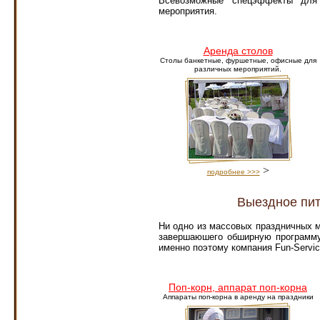
Всевозможные спецэффекты для 
мероприятия.
Аренда столов
Столы банкетные, фуршетные, офисные для
различных мероприятий.
>
подробнее >>>
Выездное пит
Ни одно из массовых праздничных м
завершаюшего обширную программу 
именно поэтому компания Fun-Servi
Поп-корн, аппарат поп-корна
Аппараты поп-корна в аренду на праздники