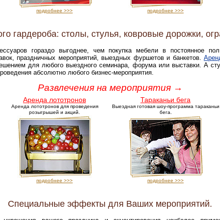
подробнее >>>
подробнее >>>
го гардероба: столы, стулья, ковровые дорожки, огр
ссуаров гораздо выгоднее, чем покупка мебели в постоянное поль
тавок, праздничных мероприятий, выездных фуршетов и банкетов.
Арен
ешением для любого выездного семинара, форума или выставки. А стул
роведения абсолютно любого бизнес-мероприятия.
Развлечения на мероприятия →
Аренда лототронов
Тараканьи бега
Аренда лототронов для проведения
Выездная готовая шоу-программа тараканьи
розыгрышей и акций.
бега.
подробнее >>>
подробнее >>>
Специальные эффекты для Ваших мероприятий.