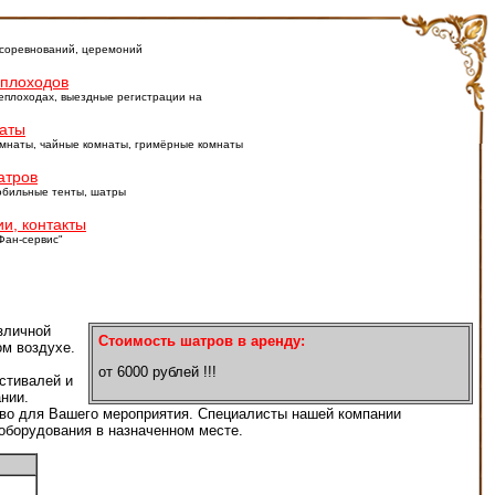
 соревнований, церемоний
еплоходов
еплоходах, выездные регистрации на
аты
мнаты, чайные комнаты, гримёрные комнаты
атров
обильные тенты, шатры
и, контакты
Фан-сервис"
зличной
Стоимость шатров в аренду:
ом воздухе.
от 6000 рублей !!!
естивалей и
нии.
во для Вашего мероприятия. Специалисты нашей компании
оборудования в назначенном месте.