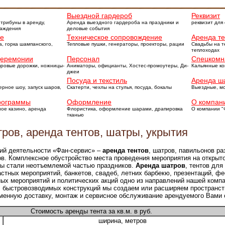
Выездной гардероб
Реквизит
 трибуны в аренду,
Аренда выездного гардероба на праздники и
реквизит для
раждения
деловые события
ие
Техническое сопровождение
Аренда т
а, горка шампанского,
Тепловые пушки, генераторы, проекторы, рации
Свадьбы на т
теплоходах
церемонии
Персонал
Спецкомн
вровые дорожки, ножницы-
Аниматоры, официанты, Хостес-промоутеры, Ди-
Кальянные ко
джеи
Посуда и текстиль
Аренда ш
рное шоу, запуск шаров,
Скатерти, чехлы на стулья, посуда, бокалы
Выездные, м
рограммы
Оформление
О компани
ное казино, аренда
Флористика, оформление шарами, драпировка
О компании "
тканью
ров, аренда тентов, шатры, укрытия
ий деятельности «Фан-сервис» –
аренда тентов
, шатров, павильонов ра
в. Комплексное обустройство места проведения мероприятия на открыт
ы стали неотъемлемой частью праздников.
Аренда шатров
, тентов для
астных мероприятий, банкетов, свадеб, летних барбекю, презентаций, ф
ных мероприятий и политических акций одно из направлений нашей компа
 быстровозводимых конструкций мы создаем или расширяем пространст
менную доставку, монтаж и сервисное обслуживание арендуемого Вами 
Стоимость аренды тента за кв.м. в руб.
ширина, метров