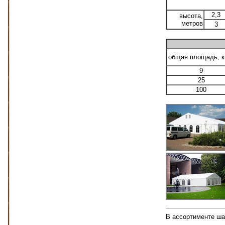
2,3
высота,
метров
3
общая площадь, к
9
25
100
В ассортименте шат