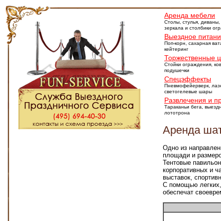
Аренда мебели
Столы, стулья, диваны,
зеркала и столбики ог
Выездное питан
Поп-корн, сахарная ват
кейтеринг
Торжественные 
Стойки ограждения, ко
подушечки
Спецэффекты
Пневмофейерверк, лазе
светогелевые шары
Развлечения и п
Тараканьи бега, выезд
лототрона
Аренда шат
Одно из направлен
площади и размеро
Тентовые павильон
корпоративных и ч
выставок, спортив
С помощью легких,
обеспечат своевре