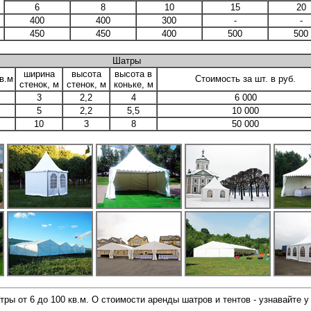
6
8
10
15
20
400
400
300
-
-
450
450
400
500
500
Шатры
ширина
высота
высота в
в.м
Стоимость за шт. в руб.
стенок, м
стенок, м
коньке, м
3
2,2
4
6 000
5
2,2
5,5
10 000
10
3
8
50 000
ры от 6 до 100 кв.м. О стоимости аренды шатров и тентов - узнавайте 