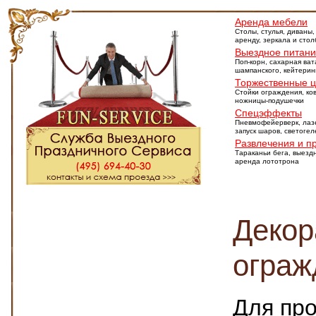
Аренда мебели
Столы, стулья, диваны,
аренду, зеркала и сто
Выездное питан
Поп-корн, сахарная ват
шампанского, кейтерин
Торжественные 
Стойки ограждения, ко
ножницы-подушечки
Спецэффекты
Пневмофейерверк, лаз
запуск шаров, светоге
Развлечения и п
Тараканьи бега, выезд
аренда лототрона
Декор
ограж
Для пр