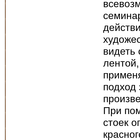
всевоз
семина
действи
художе
видеть 
лентой,
применя
подход 
произве
При по
стоек о
красног