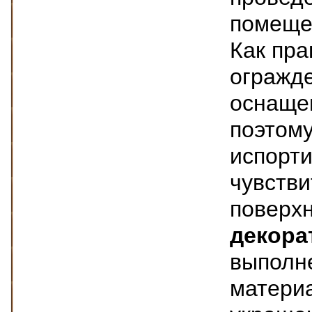
помеще
Как пра
огражде
оснаще
поэтому
испорти
чувств
поверх
декора
выполн
матери