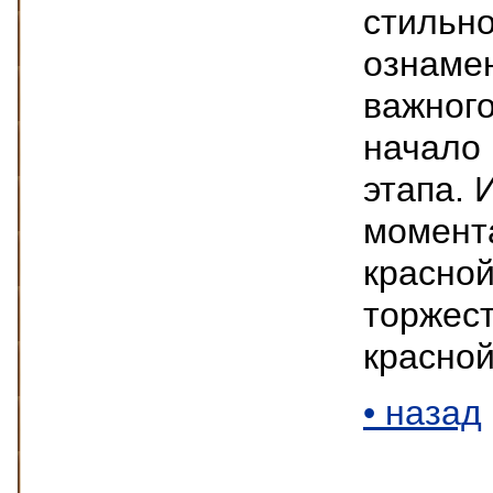
стильн
ознамен
важного
начало 
этапа.
момент
красно
торжес
красной
• назад