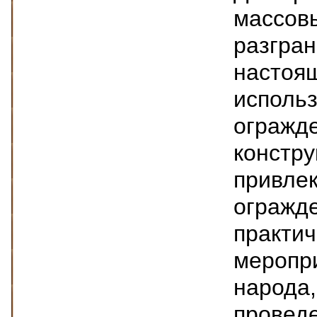
массов
разгран
настоя
использ
огражде
констру
привле
огражде
практич
меропр
народа,
проведе