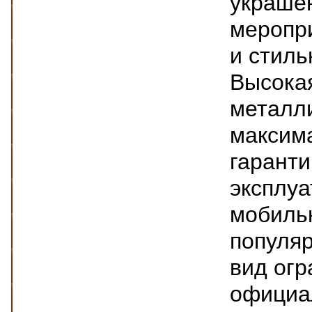
украше
меропр
и стиль
Высока
металли
максима
гаранти
эксплуа
мобиль
популя
вид огр
официа