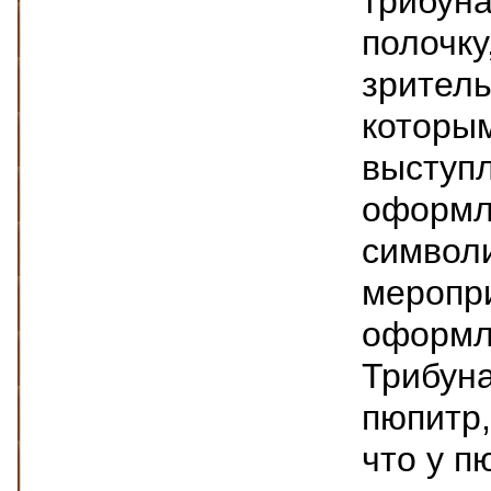
трибуна
полочку
зритель
которым
выступ
оформл
символи
меропр
оформл
Трибуна
пюпитр,
что у п