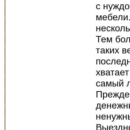
с нуждо
мебели.
несколь
Тем бол
таких в
последн
хватает
самый л
Прежде 
денежны
ненужн
Выездно