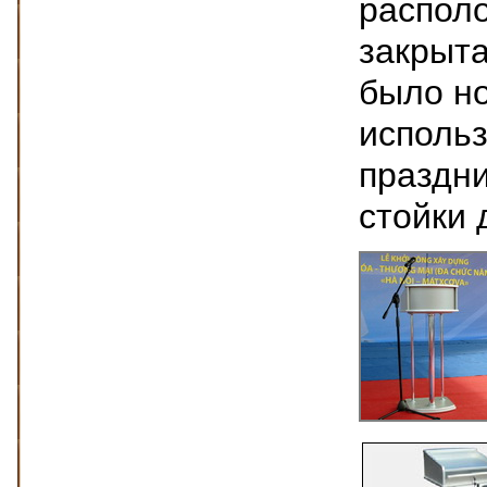
располо
закрыта
было но
использ
праздни
стойки 