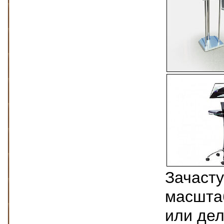
Зачасту
масшта
или де