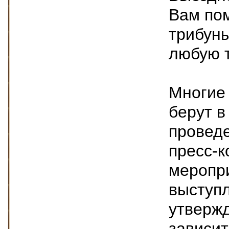
Вам по
трибуны
любую 
Многие 
берут в
провед
пресс-к
меропри
выступл
утвержд
зависит