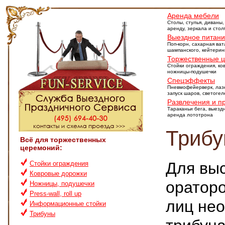
Аренда мебели
Столы, стулья, диваны,
аренду, зеркала и сто
Выездное питан
Поп-корн, сахарная ват
шампанского, кейтерин
Торжественные 
Стойки ограждения, ко
ножницы-подушечки
Спецэффекты
Пневмофейерверк, лаз
запуск шаров, светоге
Развлечения и п
Тараканьи бега, выезд
аренда лототрона
Триб
Всё для торжественных
церемоний:
Для вы
Стойки ограждения
Ковровые дорожки
оратор
Ножницы, подушечки
Press-wall, roll up
лиц нео
Информационные стойки
Трибуны