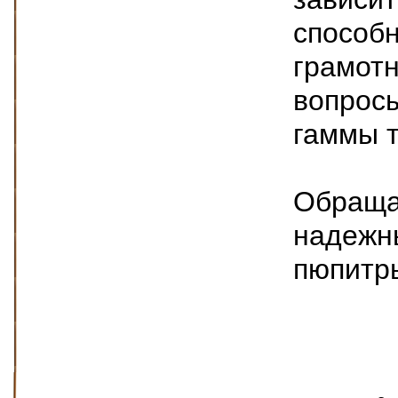
способн
грамотн
вопросы
гаммы т
Обращай
надежн
пюпитры