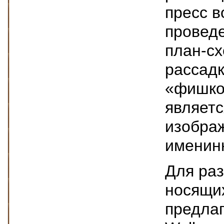
пресс в
провед
план-сх
рассадк
«фишко
являетс
изобра
именин
Для ра
носящи
предлаг