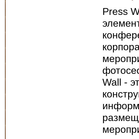
Press W
элемент
конфере
корпор
меропри
фотосес
Wall - 
констру
информ
размещ
меропри