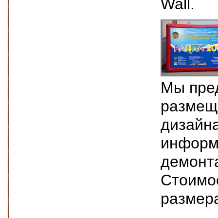
Wall.
Мы пре
размеще
дизайна
информ
демонт
Стоимос
размера