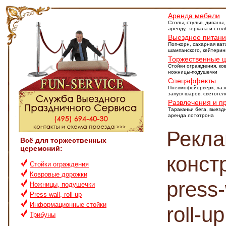
Аренда мебели
Столы, стулья, диваны,
аренду, зеркала и сто
Выездное питан
Поп-корн, сахарная ват
шампанского, кейтерин
Торжественные 
Стойки ограждения, ко
ножницы-подушечки
Спецэффекты
Пневмофейерверк, лаз
запуск шаров, светоге
Развлечения и п
Тараканьи бега, выезд
аренда лототрона
Рекл
Всё для торжественных
церемоний:
конст
Стойки ограждения
Ковровые дорожки
press-
Ножницы, подушечки
Press-wall, roll up
Информационные стойки
roll-up
Трибуны